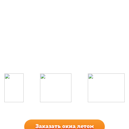
А Вы знали, что установка
окон на балкон
летом
выгоднее?
Устанавливая окна на балкон в данный период
времени, Вы получаете максимальную скидку не
только на установку , но и на изделия!
Скидки
Короткие сроки
Проверка качества
до 71%
изготовления
монтажа
Заказать окна
летом