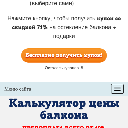
(выберите сами)
Нажмите кнопку, чтобы получить
купон со
на остекление балкона +
скидкой 71%
подарки
Бесплатно получить купон!
Осталось купонов: 8
Меню сайта
Мен
Калькулятор цены
Установка
окон на балкон
балкона
Установка
окон в квартире