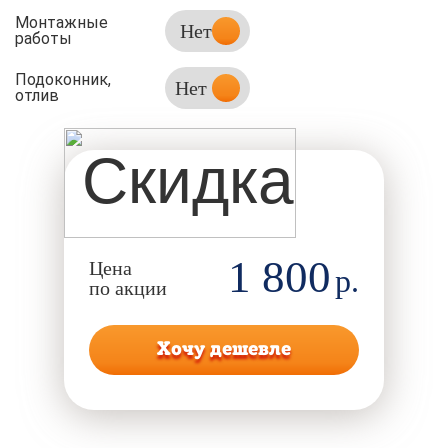
Монтажные
Нет
работы
Подоконник,
Нет
отлив
1 800
Цена
р.
по акции
Хочу дешевле