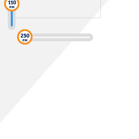
см
см